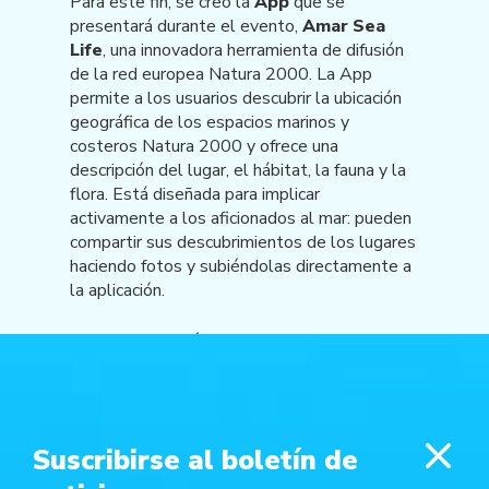
Para este fin, se creó la
App
que se
presentará durante el evento,
Amar Sea
Life
, una innovadora herramienta de difusión
de la red europea Natura 2000. La App
permite a los usuarios descubrir la ubicación
geográfica de los espacios marinos y
costeros Natura 2000 y ofrece una
descripción del lugar, el hábitat, la fauna y la
flora. Está diseñada para implicar
activamente a los aficionados al mar: pueden
compartir sus descubrimientos de los lugares
haciendo fotos y subiéndolas directamente a
la aplicación.
La regata también constituye una
oportunidad para promover estilos de vida
sostenibles y la inclusión. colaborando, de
hecho, con el departamento de oncología
pediátrica del Policlínico de Módena,
Suscribirse al boletín de
poniendo en marcha un proyecto de
Terapia
Marina
, que ofrece vías de curación y