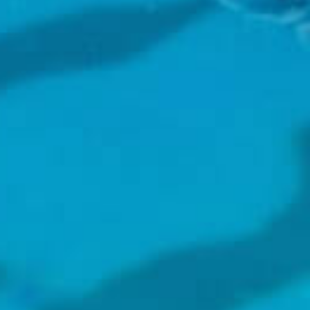
REDES SOCIALES
Con la contribución financiera del Programa
LIFE de la Unión Europea.
La información recogida en esta página web refleja únicamente
el punto de vista de los beneficiarios del proyecto LIFE A-MAR. Ni
la Agencia Ejecutiva para el Clima, Infraestructuras y Medio
Ambiente (CINEA) ni la Comisión Europea son responsables por
cualquier uso que pueda realizarse de la información contenida
en esta web.
This site is protected by reCAPTCHA and the Google