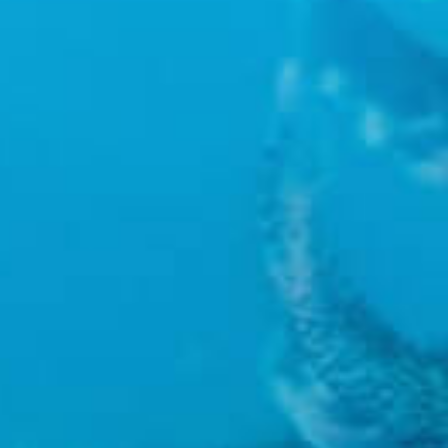
FEDERPARCHI
federparchi.it
TRITON RESEARCH
tritonresearch.it
FUNDACION BIODIVERSIDAD
fundacion-biodiversidad.es
LIPU ODV
lipu.it
INFORMACIÓN
info@lifeamarnatura2000.eu
Política de Privacidad
Política de Cookies