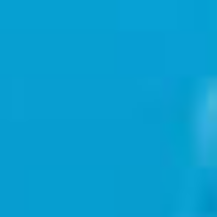
Modificación de la presente política de
privacidad
El Titular se reserva el derecho de modificar
esta política de privacidad en cualquier
momento, notificándolo a los Usuarios a través
de esta página y, a ser posible, a través de esta
Página Web y/o de ser técnica y legalmente
posible notificando directamente a los Usuarios,
en caso de que el Titular cuente con la
información de contacto necesaria a tal fin. Se
recomienda encarecidamente que revisen esta
página con frecuencia, tomando como
referencia la fecha de la última actualización
indicada al final de la página.
En el caso de que los cambios afectasen a las
actividades de tratamiento realizadas en base
al consentimiento del Usuario, el Titular deberá
obtener, si fuera necesario, el nuevo
consentimiento del Usuario.