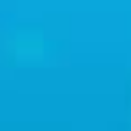
podrá proporcionar al Usuario información
adicional y contextual relativa a Servicios
específicos o a la recogida y tratamiento de los
Datos Personales.
Log del sistema y mantenimiento
Por motivos relativos al funcionamiento y
mantenimiento, esta Página Web y cualquier
otro servicio, proporcionado por terceros, que
se utilice, podrá recoger un registro del sistema;
es decir, archivos que registren la interacción
con esta Página Web y que puedan contener
Datos Personales, tales como la dirección IP
del Usuario.
Información no contenida en esta política de
privacidad
Se podrá solicitar en cualquier momento
información adicional sobre la recogida y el
tratamiento de los Datos Personales al Titular.
La información de contacto se indica al inicio
del presente documento.