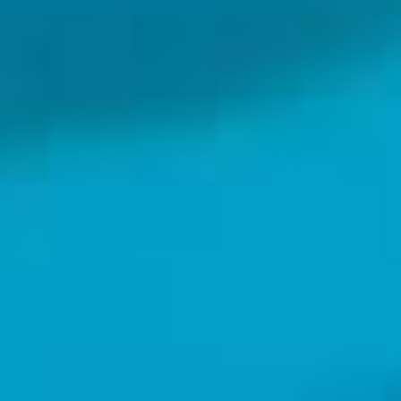
Con la contribución financiera del Programa
LIFE de la Unión Europea.
La información recogida en esta página web refleja únicamente
el punto de vista de los beneficiarios del proyecto LIFE A-MAR. Ni
la Agencia Ejecutiva para el Clima, Infraestructuras y Medio
Ambiente (CINEA) ni la Comisión Europea son responsables por
cualquier uso que pueda realizarse de la información contenida
en esta web.
This site is protected by reCAPTCHA and the Google
Privacy Policy
and
Terms of Service
apply.
© 2024 Life Amar. Copyright Triton Research srl