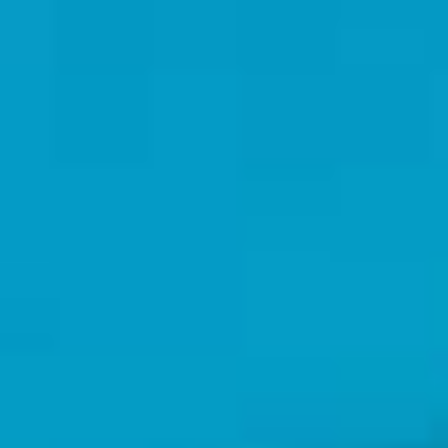
FEDERPARCHI
federparchi.it
TRITON RESEARCH
tritonresearch.it
FUNDACION BIODIVERSIDAD