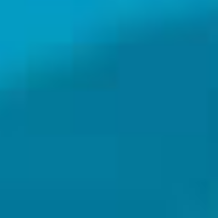
fundacion-biodiversidad.es
LIPU ODV
lipu.it
INFORMACIÓN
info@lifeamarnatura2000.eu
Política de Privacidad
Política de Cookies
REDES SOCIALES