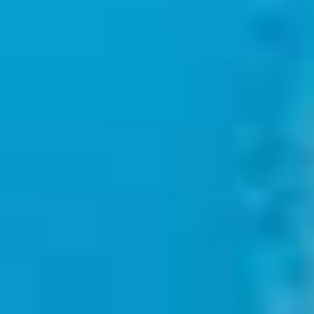
Definiciones y referencias
legales
Última revisión: 6 agosto 2024
iubenda
aloja este contenido y únicamente recoge
los
Datos Personales que sean estrictamente necesarios
para prestar este servicio.