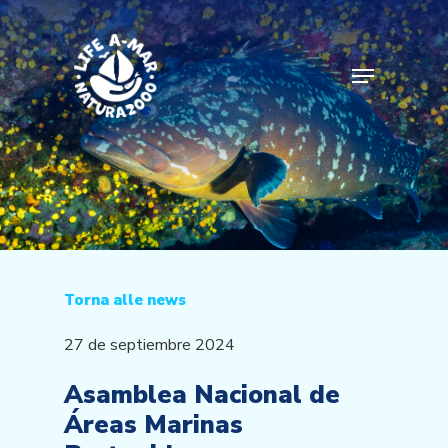
Skip
to
main
Menu
content
Torna alle news
27 de septiembre 2024
Asamblea Nacional de
Áreas Marinas