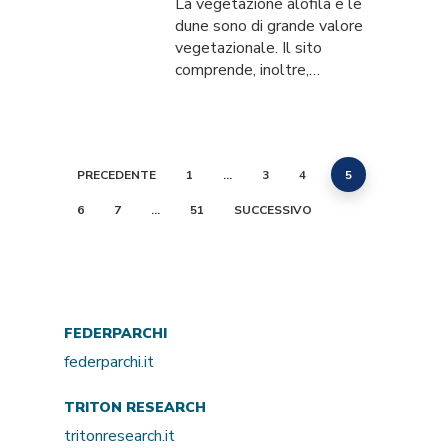
La vegetazione alofila e le
dune sono di grande valore
vegetazionale. Il sito
comprende, inoltre,…
PRECEDENTE
1
…
3
4
5
6
7
…
51
SUCCESSIVO
FEDERPARCHI
federparchi.it
TRITON RESEARCH
tritonresearch.it