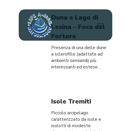
Skip
to
main
Duna e Lago di
Menu
content
Lesina – Foce del
Fortore
Presenza di una delle dune
a sclerofille (adattate ad
ambienti semiaridi) più
interessanti ed estese…
Isole Tremiti
Piccolo arcipelago
caratterizzato da isole e
isolotti di modeste