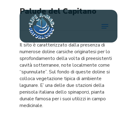
Skip
Palude del Capitano
to
main
Menu
content
Il sito è caratterizzato dalla presenza di
numerose doline carsiche originatesi per lo
sprofondamento della volta di preesistenti
cavità sotterranee, note localmente come
“spunnulate”. Sul fondo di queste doline si
colloca vegetazione tipica di ambiente
lagunare. E’ una delle due stazioni della
penisola italiana dello spinaporci, pianta
dunale famosa per i suoi utilizzi in campo
medicinale.