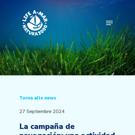
Skip
to
main
Menu
content
Torna alle news
27 Septiembre 2024
La campaña de