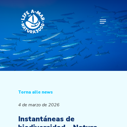
Skip
to
main
Menu
content
Torna alle news
4 de marzo de 2026
Instantáneas de