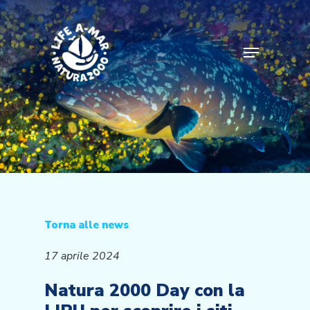
Skip
to
main
Menu
content
Torna alle news
17 aprile 2024
Natura 2000 Day con la