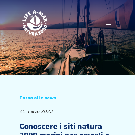
Skip
to
main
Menu
content
Torna alle news
21 marzo 2023
Conoscere i siti natura