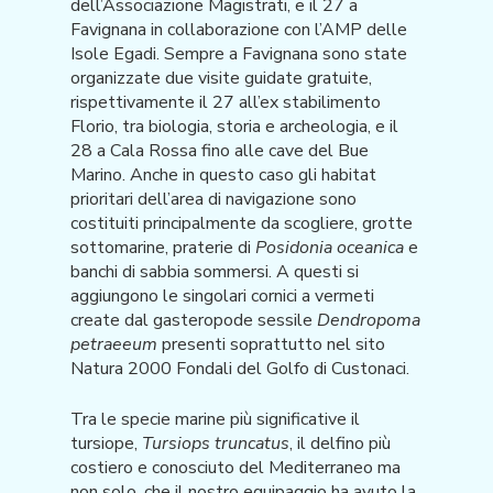
dell’Associazione Magistrati, e il 27 a
Favignana in collaborazione con l’AMP delle
Isole Egadi. Sempre a Favignana sono state
organizzate due visite guidate gratuite,
rispettivamente il 27 all’ex stabilimento
Florio, tra biologia, storia e archeologia, e il
28 a Cala Rossa fino alle cave del Bue
Marino. Anche in questo caso gli habitat
prioritari dell’area di navigazione sono
costituiti principalmente da scogliere, grotte
sottomarine, praterie di
Posidonia oceanica
e
banchi di sabbia sommersi. A questi si
aggiungono le singolari cornici a vermeti
create dal gasteropode sessile
Dendropoma
petraeeum
presenti soprattutto nel sito
Natura 2000 Fondali del Golfo di Custonaci.
Tra le specie marine più significative il
tursiope,
Tursiops truncatus
, il delfino più
costiero e conosciuto del Mediterraneo ma
non solo, che il nostro equipaggio ha avuto la