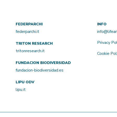
FEDERPARCHI
INFO
federparchi.it
info@life
Privacy Po
TRITON RESEARCH
tritonresearch.it
Cookie Pol
FUNDACION BIODIVERSIDAD
fundacion-biodiversidad.es
LIPU ODV
lipu.it