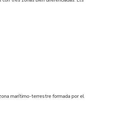
con tres zonas bien diferenciadas: Els
zona marítimo-terrestre formada por el