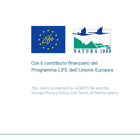
Con il contributo finanziario del
Programma LIFE dell’Unione Europea
This site is protected by reCAPTCHA and the
Google
Privacy Policy
and
Terms of Service
apply.