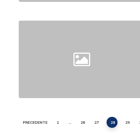
PRECEDENTE
1
…
26
27
28
29