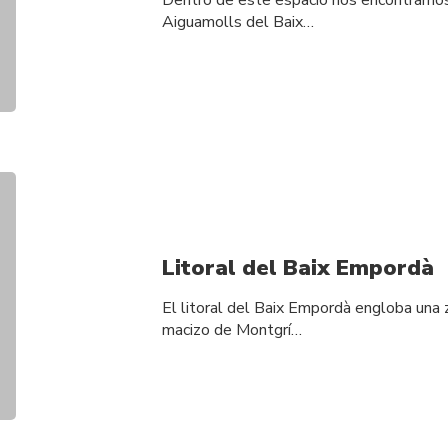
Dentro de este espacio nos encontramos 
Aiguamolls del Baix…
Litoral del Baix Empordà
El litoral del Baix Empordà engloba una 
macizo de Montgrí…