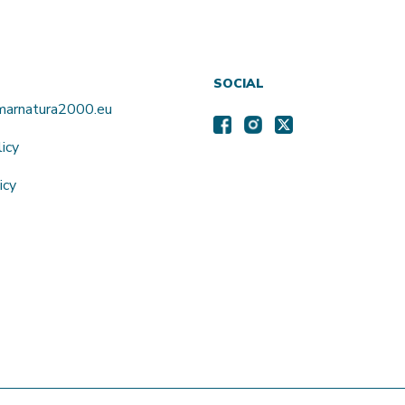
SOCIAL
amarnatura2000.eu
licy
icy