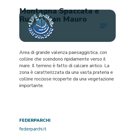
Skip
Montagna Spaccata e
to
main
Rupi di San Mauro
Menu
content
Area di grande valenza paesaggistica, con
colline che scendono ripidamente verso il
mare. Il terreno è fatto di calcare antico. La
zona è caratterizzata da una vasta prateria e
colline rocciose ricoperte da una vegetazione
importante.
FEDERPARCHI
federparchi.it